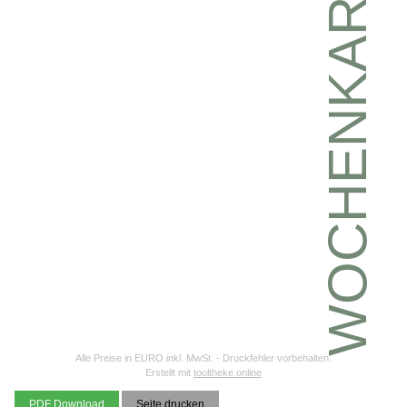
WOCHENKARTE
Alle Preise in EURO inkl. MwSt. - Druckfehler vorbehalten.
Erstellt mit
tooltheke.online
PDF Download
Seite drucken